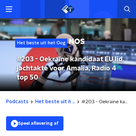
Het beste uit het Oog
#203 - Oekraïne kandidaat EU lid,
jachtakte voor Amalia, Radio 4
top 50
Podcasts
Het beste uit h ...
#203 - Oekraïne kandidaat EU lid, jachtakte voor Amalia, Radio 4 top 50
Speel aflevering af