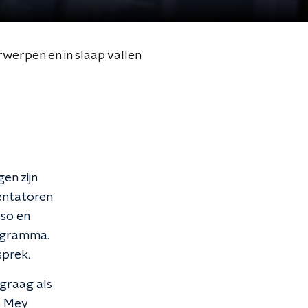
werpen en in slaap vallen
n zijn
entatoren
sso en
rogramma.
sprek.
 graag als
d Mey