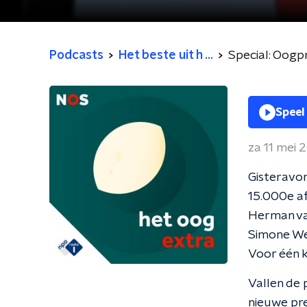
Podcasts
Het beste uit h ...
Special: Oogp
Speel
za 11 mei 
Gisteravo
15.000e af
Herman van
Simone We
Voor één k
Vallen de 
nieuwe pre