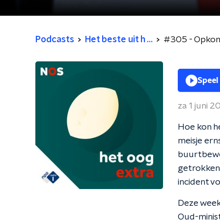
Podcasts
Het beste uit h ...
#305 - Opkoms
Speel
za 1 juni 
Hoe kon he
meisje ern
buurtbewon
getrokken.
incident 
Deze week
Oud-minist