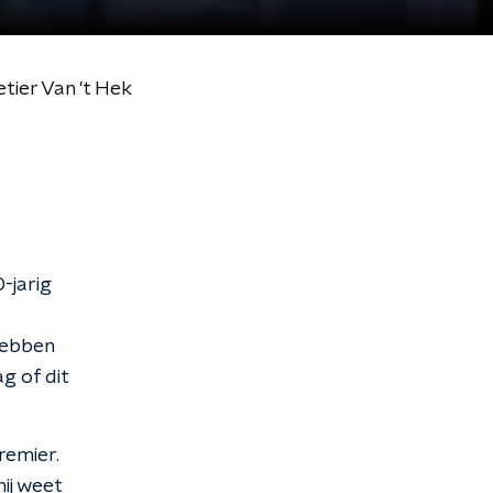
tier Van 't Hek
-jarig
hebben
g of dit
remier.
ij weet