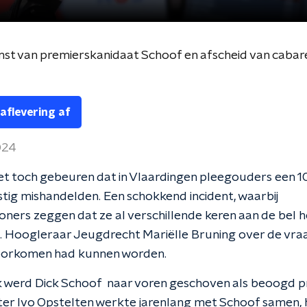
t van premierskanidaat Schoof en afscheid van cabare
 aflevering af
2024
t toch gebeuren dat in Vlaardingen pleegouders een 10
stig mishandelden. Een schokkend incident, waarbij
ers zeggen dat ze al verschillende keren aan de bel 
 Hoogleraar Jeugdrecht Mariëlle Bruning over de vraa
voorkomen had kunnen worden.
 werd Dick Schoof naar voren geschoven als beoogd p
er Ivo Opstelten werkte jarenlang met Schoof samen, h