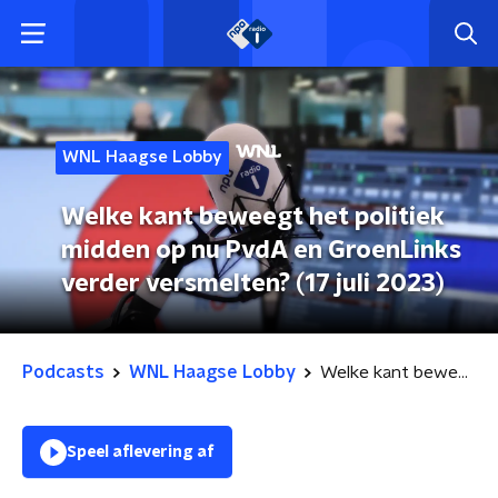
WNL Haagse Lobby
Welke kant beweegt het politiek
midden op nu PvdA en GroenLinks
verder versmelten? (17 juli 2023)
Podcasts
WNL Haagse Lobby
Welke kant beweegt het politiek midden op nu PvdA en GroenLinks verder versmelten? (17 juli 2023)
Speel aflevering af