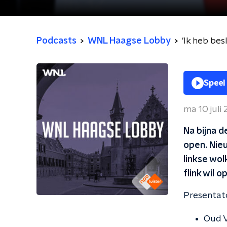
Podcasts
WNL Haagse Lobby
'Ik heb bes
Speel
ma 10 juli
Na bijna d
open. Nie
linkse wo
flink wil 
Presentat
Oud 