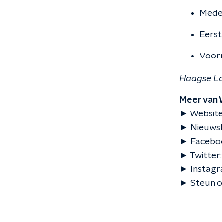
Mede-
Eerst
Voorm
Haagse L
Meer van 
► Website:
► Nieuwsbr
► Faceboo
► Twitter
► Instagr
► Steun on