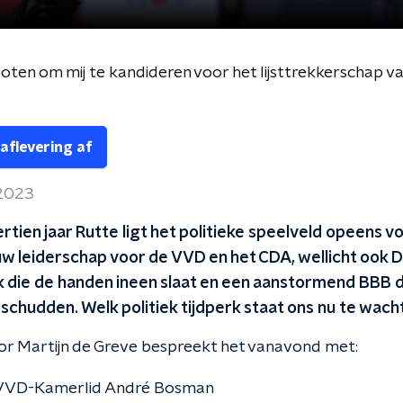
loten om mij te kandideren voor het lijsttrekkerschap va
 aflevering af
 2023
ertien jaar Rutte ligt het politieke speelveld opeens vo
uw leiderschap voor de VVD en het CDA, wellicht ook 
lk die de handen ineen slaat en een aanstormend BBB d
opschudden. Welk politiek tijdperk staat ons nu te wac
or Martijn de Greve bespreekt het vanavond met:
VVD-Kamerlid André Bosman