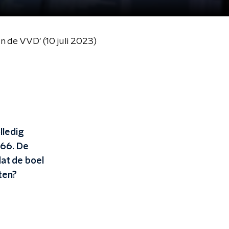
n de VVD' (10 juli 2023)
lledig
D66. De
at de boel
hten?