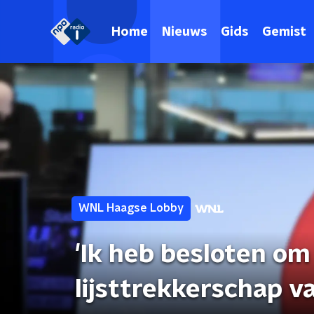
Home
Nieuws
Gids
Gemist
WNL Haagse Lobby
'Ik heb besloten om
lijsttrekkerschap va