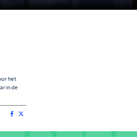
oor het
ar in de