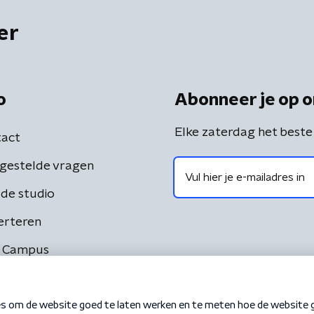
er
o
Abonneer je op o
Elke zaterdag het beste
act
gestelde vragen
de studio
erteren
 Campus