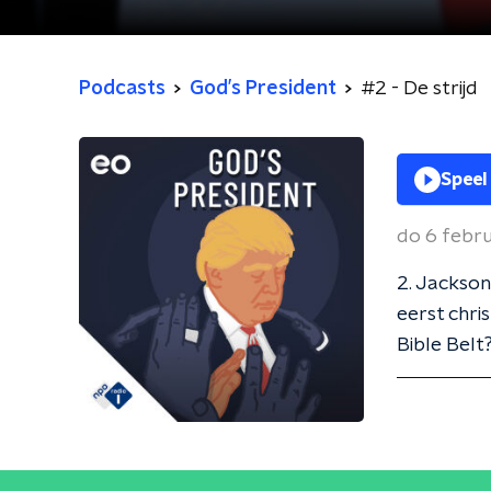
Podcasts
God’s President
#2 - De strijd
Speel
do 6 febr
2. Jackson
eerst chri
Bible Belt