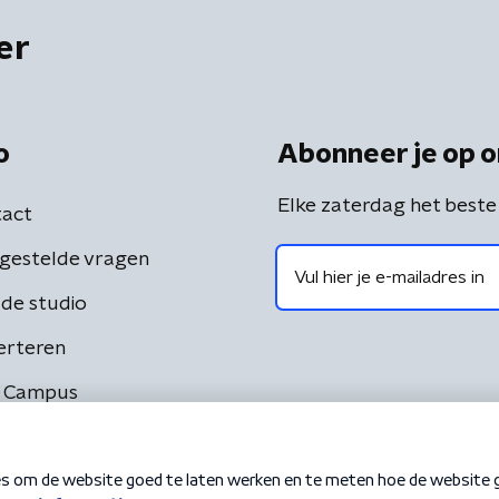
er
o
Abonneer je op o
Elke zaterdag het beste
act
gestelde vragen
de studio
erteren
 Campus