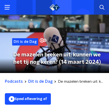
Dit is de Dag
De mazelen breken uit: kunnen we
het tij nog keren? (14 maart 2024)
Podcasts
Dit is de Dag
De mazelen breken uit: kunnen we het tij nog keren? (14 maart 2024)
Speel aflevering af