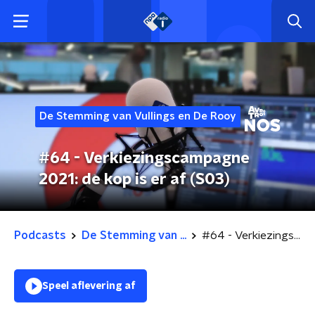
De Stemming van Vullings en De Rooy
#64 - Verkiezingscampagne
2021: de kop is er af (S03)
Podcasts
De Stemming van ...
#64 - Verkiezingscampagne 2021: de kop is er af (S03)
Speel aflevering af