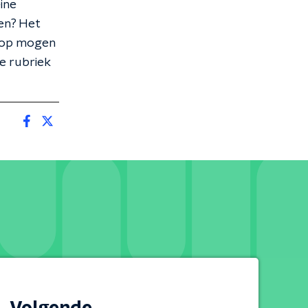
ine
en? Het
hoop mogen
de rubriek