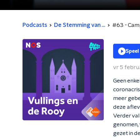
Podcasts
De Stemming van ...
#63 - Camp
Speel
vr 5 febru
Geen enkel
coronacris
meer gebeu
deze aflev
Verder val
genomen, 
gezet in d