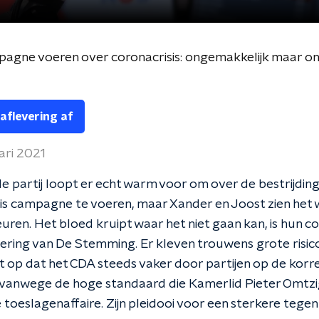
agne voeren over coronacrisis: ongemakkelijk maar onv
 aflevering af
ari 2021
e partij loopt er echt warm voor om over de bestrijdin
is campagne te voeren, maar Xander en Joost zien het 
ren. Het bloed kruipt waar het niet gaan kan, is hun con
ering van De Stemming. Er kleven trouwens grote risico
t op dat het CDA steeds vaker door partijen op de korr
vanwege de hoge standaard die Kamerlid Pieter Omtzi
e toeslagenaffaire. Zijn pleidooi voor een sterkere teg