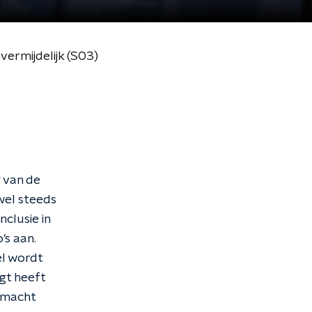
ermijdelijk (S03)
g van de
wel steeds
clusie in
's aan.
el wordt
gt heeft
enmacht