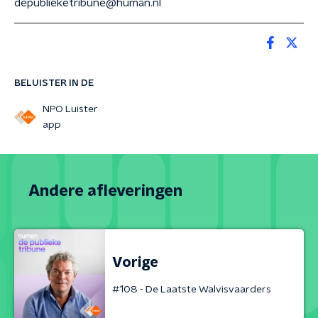
depublieketribune@human.nl
BELUISTER IN DE
NPO Luister
app
Andere afleveringen
Vorige
#108 - De Laatste Walvisvaarders