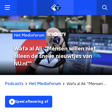
Het Mediaforum
Wafa al Ali: "Mensen willen niet
alleen de snelle nieuwtjes van
NU.nl""
Podcasts
Het Mediaforum
Wafa al Ali: "Mensen willen niet alleen de snelle nieuwtjes van NU.nl""
Speel aflevering af