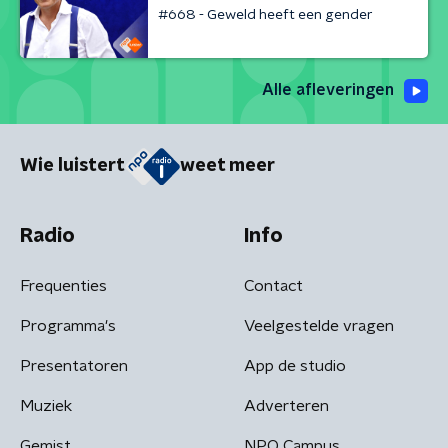
#668 - Geweld heeft een gender
Alle afleveringen
Wie luistert
weet meer
Radio
Info
Frequenties
Contact
Programma's
Veelgestelde vragen
Presentatoren
App de studio
Muziek
Adverteren
Gemist
NPO Campus