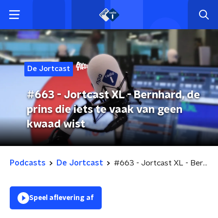
De Jortcast
#663 - Jortcast XL - Bernhard, de
prins die iets te vaak van geen
kwaad wist
Podcasts
De Jortcast
#663 - Jortcast XL - Bernhard, de prins die iets te vaak van geen kwaad wist
Speel aflevering af