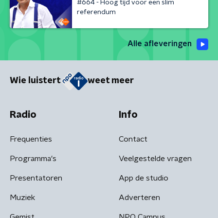
#664 - Hoog tijd voor een slim
referendum
Alle afleveringen
Wie luistert
weet meer
Radio
Info
Frequenties
Contact
Programma's
Veelgestelde vragen
Presentatoren
App de studio
Muziek
Adverteren
Gemist
NPO Campus