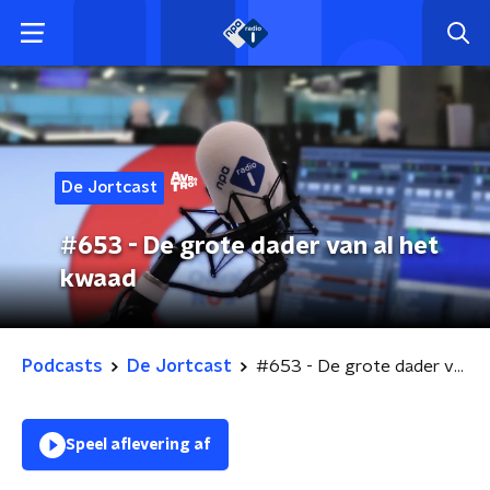
De Jortcast
#653 - De grote dader van al het
kwaad
Podcasts
De Jortcast
#653 - De grote dader van al het kwaad
Speel aflevering af