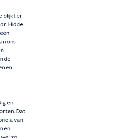
blijkt er
 dr. Hidde
teen
van ons
en
in de
en en
dig en
porten. Dat
briela van
n en
 wel zo