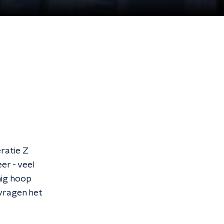
ratie Z
er - veel
inig hoop
 vragen het