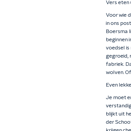
Vers eten u
Voor wie d
in ons pos
Boersma li
beginnen i
voedsel is
gegroeid, 
fabriek. D
wolven. Of
Even lekke
Je moet er
verstandig
blijkt uit
der Schoo
krijgen ch