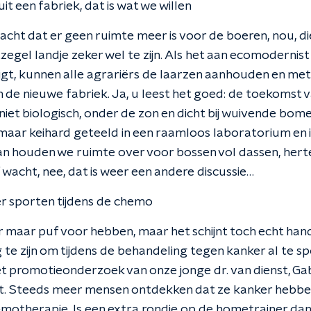
it een fabriek, dat is wat we willen
acht dat er geen ruimte meer is voor de boeren, nou, die 
tzegel landje zeker wel te zijn. Als het aan ecomodernist
gt, kunnen alle agrariërs de laarzen aanhouden en me
n de nieuwe fabriek. Ja, u leest het goed: de toekomst 
 niet biologisch, onder de zon en dicht bij wuivende bom
maar keihard geteeld in een raamloos laboratorium en 
an houden we ruimte over voor bossen vol dassen, hert
 wacht, nee, dat is weer een andere discussie…
r sporten tijdens de chemo
 maar puf voor hebben, maar het schijnt toch echt han
 te zijn om tijdens de behandeling tegen kanker al te s
 het promotieonderzoek van onze jonge dr. van dienst, Ga
t. Steeds meer mensen ontdekken dat ze kanker hebbe
emotherapie. Is een extra rondje op de hometrainer dan