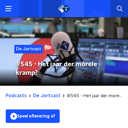
De Jortcast
#545 - Het jaar der morele
kramp?
Podcasts
De Jortcast
#545 - Het jaar der morele kramp?
Speel aflevering af