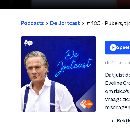
Podcasts
De Jortcast
#405 - Pubers, tijd
Speel
di 25 janu
Dat juist 
Eveline Cr
om risico’
vraagt zic
misdragen
Bekij