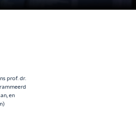
s prof. dr.
rogrammeerd
an, en
n)