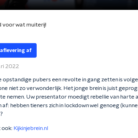
 voor wat muiterij!
 aflevering af
ari 2022
de opstandige pubers een revolte in gang zetten is volgen
one niet zo verwonderlijk. Het jonge brein is juist gep
s te nemen. Uw presentator moedigt rebellie van harte a
h af: hebben tieners zich in lockdown wel genoeg (kunne
?
k ook:
Kijkinjebrein.nl