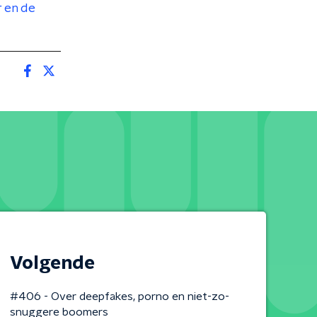
 en de
Volgende
#406 - Over deepfakes, porno en niet-zo-
snuggere boomers