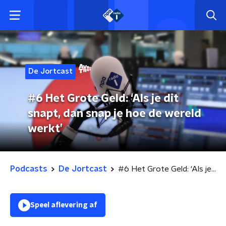
De Jortcast
#6 Het Grote Geld: ‘Als je dit
snapt, dan snap je hoe de wereld
werkt’
Podcasts
De Jortcast
#6 Het Grote Geld: ‘Als je dit snapt, dan snap je hoe de wereld werkt’
Speel aflevering af