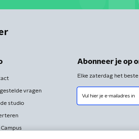
er
o
Abonneer je op o
Elke zaterdag het beste
act
gestelde vragen
de studio
erteren
 Campus