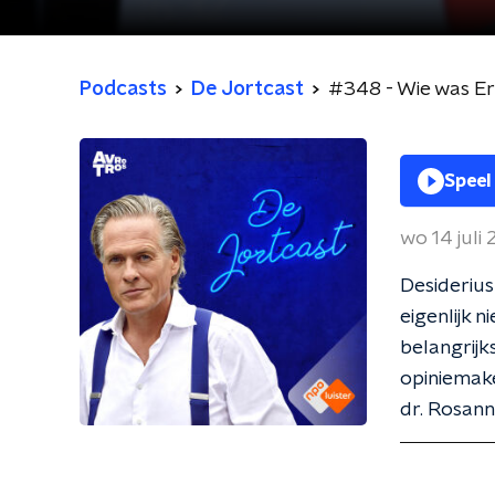
Podcasts
De Jortcast
#348 - Wie was Er
Speel
wo 14 juli
Desiderius 
eigenlijk 
belangrijk
opiniemake
dr. Rosan