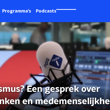
Programma's
Podcasts
smus? Een gesprek over
enken en medemenselijkhe