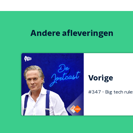
Andere afleveringen
Vorige
#347 - Big tech rule