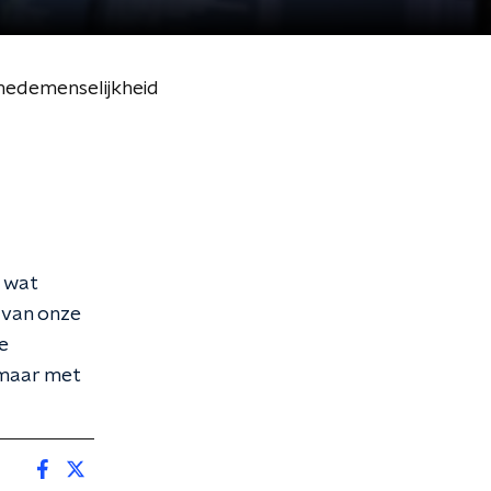
medemenselijkheid
, wat
n van onze
e
 maar met