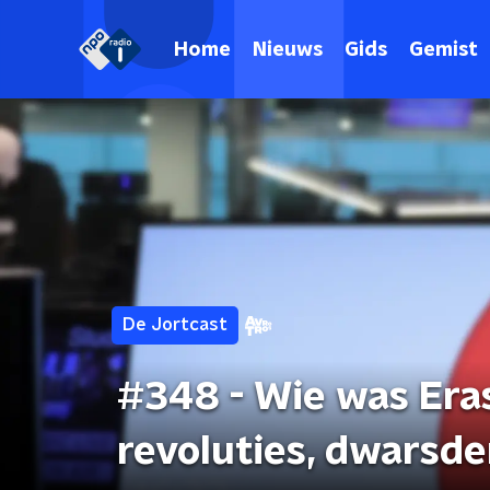
Home
Nieuws
Gids
Gemist
De Jortcast
#348 - Wie was Era
revoluties, dwarsd