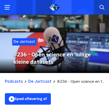
De Jortcast
#236 - Open science en 'lullige
kleine datasets'
Podcasts
De Jortcast
#236 - Open science en 'lullige kleine datasets'
Speel aflevering af