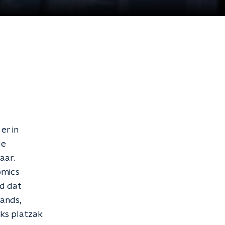
er in
de
aar.
omics
d dat
lands,
aks platzak