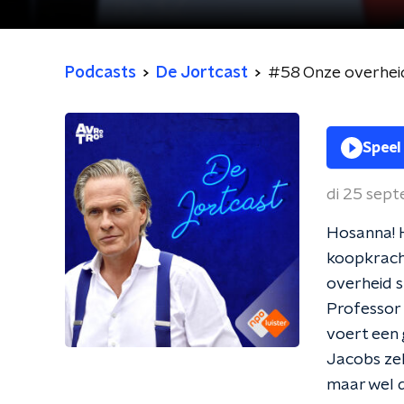
Podcasts
De Jortcast
#58 Onze overheid
Speel
di 25 sep
Hosanna! H
koopkracht
overheid s
Professor
voert een
Jacobs zel
maar wel d