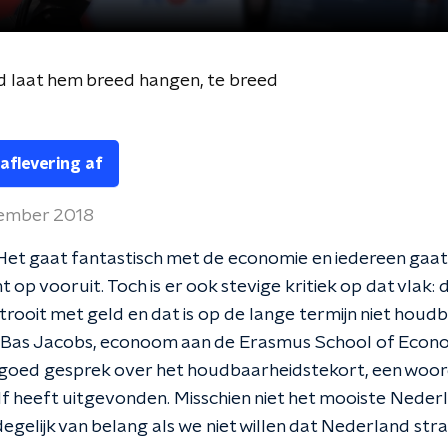
 laat hem breed hangen, te breed
 aflevering af
tember 2018
et gaat fantastisch met de economie en iedereen gaat 
 op vooruit. Toch is er ook stevige kritiek op dat vlak: 
trooit met geld en dat is op de lange termijn niet houdb
 Bas Jacobs, econoom aan de Erasmus School of Econ
 goed gesprek over het houdbaarheidstekort, een woor
f heeft uitgevonden. Misschien niet het mooiste Neder
egelijk van belang als we niet willen dat Nederland str