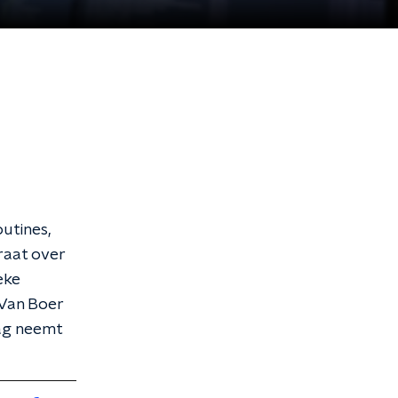
outines,
praat over
eke
 Van Boer
dag neemt