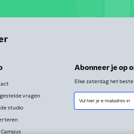
er
o
Abonneer je op o
Elke zaterdag het beste
act
gestelde vragen
de studio
erteren
 Campus