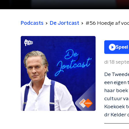
Podcasts
De Jortcast
#56 Hoedje af vo
Speel
di 18 sep
De Tweede 
een eigen 
haar boek 
cultuur v
Koekoek t
dr Kelder 