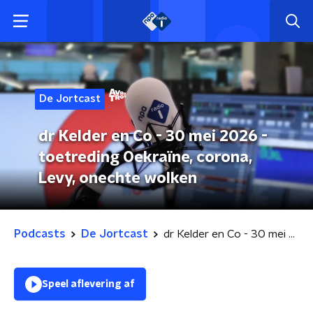
De Jortcast
dr Kelder en Co - 30 mei 2026 -
toetreding Oekraïne, corona,
Levy, onechte wolken
Podcasts
De Jortcast
dr Kelder en Co - 30 mei 2026 - toetreding Oekraïne, corona, Levy, onechte wolken
Speel aflevering af