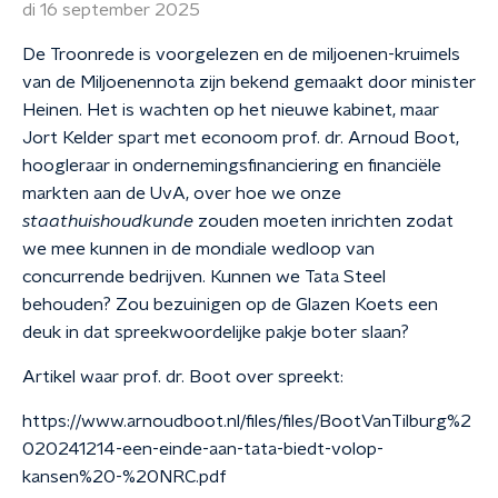
di 16 september 2025
De Troonrede is voorgelezen en de miljoenen-kruimels
van de Miljoenennota zijn bekend gemaakt door minister
Heinen. Het is wachten op het nieuwe kabinet, maar
Jort Kelder spart met econoom prof. dr. Arnoud Boot,
hoogleraar in ondernemingsfinanciering en financiële
markten aan de UvA, over hoe we onze
staathuishoudkunde
zouden moeten inrichten zodat
we mee kunnen in de mondiale wedloop van
concurrende bedrijven. Kunnen we Tata Steel
behouden? Zou bezuinigen op de Glazen Koets een
deuk in dat spreekwoordelijke pakje boter slaan?
Artikel waar prof. dr. Boot over spreekt:
https://www.arnoudboot.nl/files/files/BootVanTilburg%2
020241214-een-einde-aan-tata-biedt-volop-
kansen%20-%20NRC.pdf