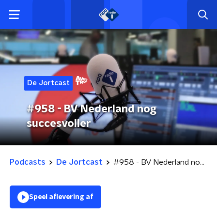
De Jortcast
#958 - BV Nederland nog
succesvoller
Podcasts
De Jortcast
#958 - BV Nederland nog succesvoller
Speel aflevering af