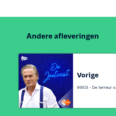
Andere afleveringen
Vorige
#803 - De terreur 