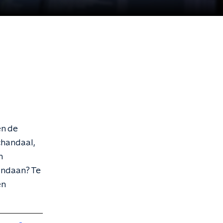
en de
chandaal,
n
andaan? Te
en