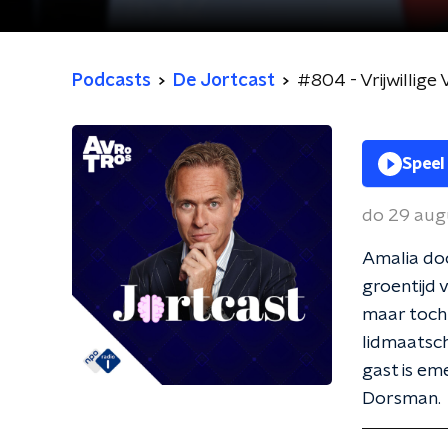
Podcasts
De Jortcast
#804 - Vrijwillige
Speel
do 29 aug
Amalia do
groentijd 
maar toch
lidmaatsc
gast is em
Dorsman.