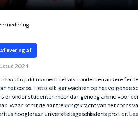
 Vernedering
 aflevering af
ustus 2024
orloopt op dit moment net als honderden andere feut
van het corps. Het is elk jaar wachten op het volgende s
 is er onder studenten meer dan genoeg animo voor ee
hap. Waar komt de aantrekkingskracht van het corps v
eritus hoogleraar universiteitsgeschiedenis prof. dr. Le