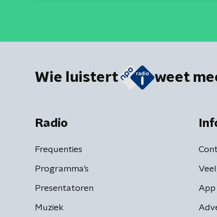
Wie luistert
weet me
Radio
Inf
Frequenties
Cont
Programma's
Veel
Presentatoren
App 
Muziek
Adv