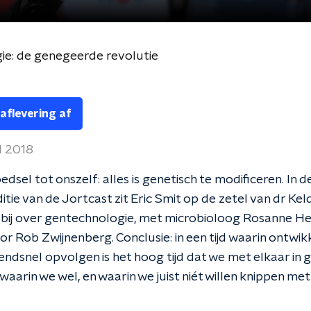
e: de genegeerde revolutie
 aflevering af
l 2018
edsel tot onszelf: alles is genetisch te modificeren. In d
itie van de Jortcast zit Eric Smit op de zetel van dr Kel
je bij over gentechnologie, met microbioloog Rosanne H
or Rob Zwijnenberg. Conclusie: in een tijd waarin ontwik
endsnel opvolgen is het hoog tijd dat we met elkaar in 
waarin we wel, en waarin we juist niét willen knippen m