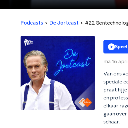
Podcasts
De Jortcast
#22 Gentechnologi
Speel
ma 16 apri
Van ons vo
speciale ed
praat hij 
en profess
elkaar raz
gaan over 
schaar.