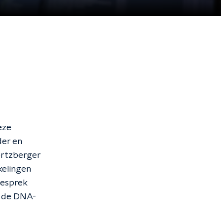
eze
der en
ertzberger
kelingen
gesprek
et de DNA-