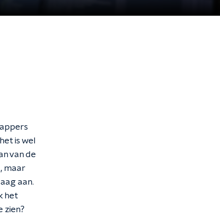
chappers
het is wel
an van de
l, maar
Haag aan.
k het
 zien?