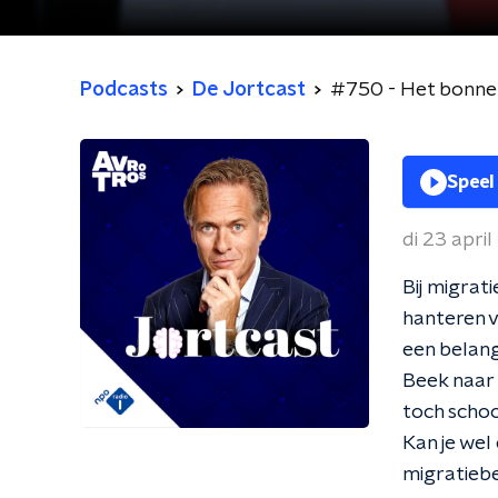
Podcasts
De Jortcast
#750 - Het bonnet
Speel
di 23 apri
Bij migrat
hanteren ve
een belang
Beek naar 
toch schoo
Kan je wel
migratiebe