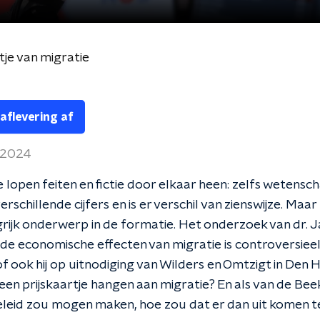
je van migratie
 aflevering af
l 2024
ie lopen feiten en fictie door elkaar heen: zelfs wetens
rschillende cijfers en is er verschil van zienswijze. Maar 
rijk onderwerp in de formatie. Het onderzoek van dr. J
de economische effecten van migratie is controversiee
f ook hij op uitnodiging van Wilders en Omtzigt in Den 
 een prijskaartje hangen aan migratie? En als van de Bee
leid zou mogen maken, hoe zou dat er dan uit komen te