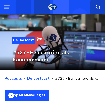
De Jortcast
#727 - Een carrière als
kanonnenvoer
Podcasts
De Jortcast
#727 - Een carrière als kanonnenvoer
Speel aflevering af