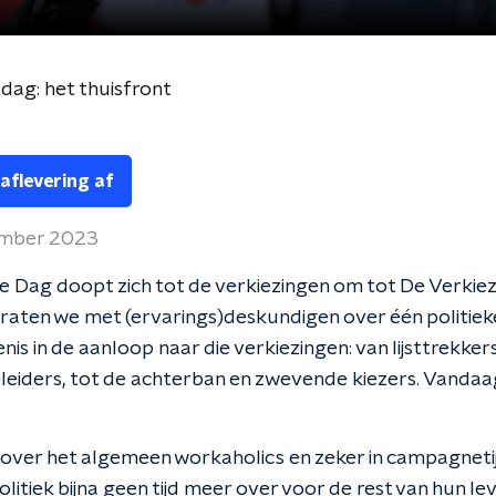
dag: het thuisfront
 aflevering af
ember 2023
 Dag doopt zich tot de verkiezingen om tot De Verkie
raten we met (ervarings)deskundigen over één politiek
nis in de aanloop naar die verkiezingen: van lijsttrekker
iders, tot de achterban en zwevende kiezers. Vandaag
.
ijn over het algemeen workaholics en zeker in campagnetij
olitiek bijna geen tijd meer over voor de rest van hun le