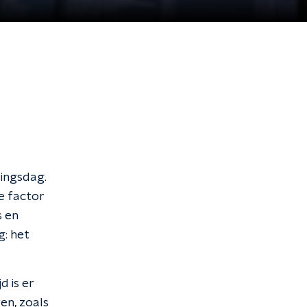
zingsdag.
e factor
s en
: het
d is er
ven, zoals