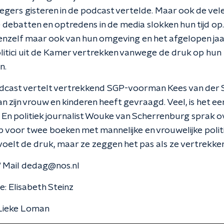
egers gisteren in de podcast vertelde. Maar ook de vel
e debatten en optredens in de media slokken hun tijd op.
enzelf maar ook van hun omgeving en het afgelopen ja
litici uit de Kamer vertrekken vanwege de druk op hun
n.
dcast vertelt vertrekkend SGP-voorman Kees van der S
an zijn vrouw en kinderen heeft gevraagd. Veel, is het eer
En politiek journalist Wouke van Scherrenburg sprak ov
voor twee boeken met mannelijke en vrouwelijke politi
voelt de druk, maar ze zeggen het pas als ze vertrekken
 Mail dedag@nos.nl
e: Elisabeth Steinz
 Lieke Loman