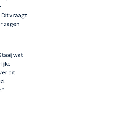
e
 Dit vraagt
ar zagen
taaij wat
lijke
er dit
ci.
."