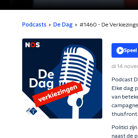
Podcasts
De Dag
#1460 - De Verkiezings
Speel
di 14 nov
Podcast De
Elke dag p
van beteke
campagnele
thuisfront
Politici z
naast de p