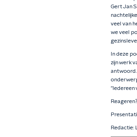
Gert Jan S
nachtelijk
veel van h
we veel po
gezinsleve
In deze po
zijn werk v
antwoord. 
onderwerp 
"Iedereen 
Reageren?
Presentati
Redactie: