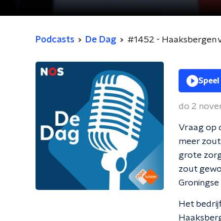
Podcasts
De Dag
#1452 - Haaksbergen v
Speel
do 2 nov
Vraag op 
meer zout 
grote zor
zout gewo
Groningse
Het bedrij
Haaksbergen