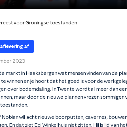
reest voor Groningse toestanden
 aflevering af
ember 2023
de markt in Haaksbergen wat mensen vinden van de pl
te winnen en je hoort dat het goed is voor de werkgel
gen over bodemdaling. In Twente wordt al meer dan ee
nnen, maar door de nieuwe plannen vrezen sommigen 
 toestanden.
f Nobian wil acht nieuwe boorputten, cavernes, bouwe
. En dat ziet Epi Winkelhuis niet zitten. Hij is lid van he