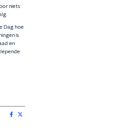
oor niets
lg.
de Dag hoe
ingen is
aad en
gslepende