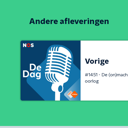
Andere afleveringen
Vorige
#1451 - De (on)mach
oorlog