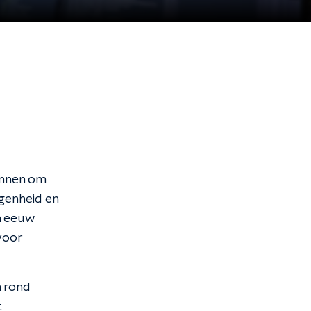
annen om
egenheid en
n eeuw
voor
n rond
t