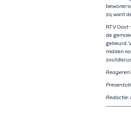
bewonersco
zo, want d
RTV Oost-
de gemoede
gebeurd. 
midden nov
zoutdiscus
Reageren?
Presentat
Redactie: