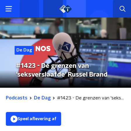
De Dag
#1423 - De grenzen van
'seksverslaafde' Russel Brand
Podcasts
De Dag
#1423 - De grenzen van 'seksverslaafde' Russel Brand
Speel aflevering af