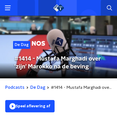
De Dag
#1414 - Mustafa Marghadi over
'zijn' Marokko na de beving
Podcasts
De Dag
#1414 - Mustafa Marghadi over 'zijn' Marokko na de beving
Speel aflevering af