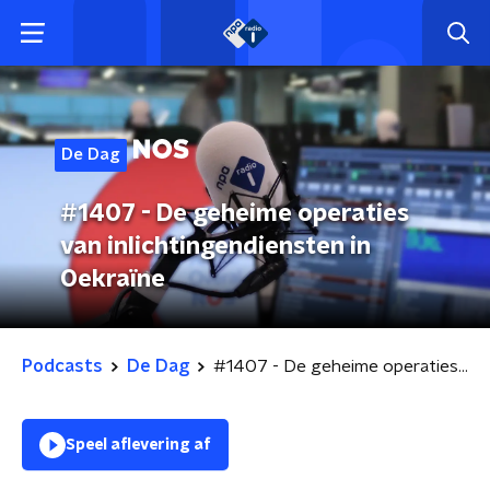
De Dag
#1407 - De geheime operaties
van inlichtingendiensten in
Oekraïne
Podcasts
De Dag
#1407 - De geheime operaties van inlichtingendiensten in Oekraïne
Speel aflevering af