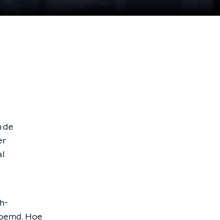
n de
er
al
h-
enoemd. Hoe