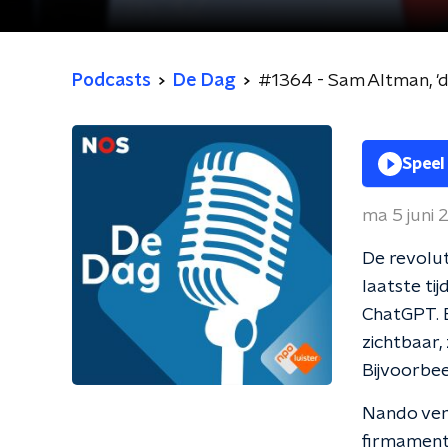
Podcasts
De Dag
#1364 - Sam Altman, '
Speel
ma 5 juni
De revolut
laatste tij
ChatGPT. E
zichtbaar,
Bijvoorbe
Nando vert
firmament,