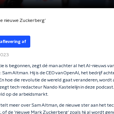
de nieuwe Zuckerberg'
 aflevering af
 2023
ie is begonnen, zegt dé man achter al het AI-nieuws va
d: Sam Altman. Hij is de CEO van OpenAI, het bedrijf acht
n hoe die revolutie de wereld gaat veranderen, wordt 
 zegt tech-redacteur Nando Kastelelijn in deze podcast.
eld op de arbeidsmarkt.
elt meer over Sam Altman, de nieuwe ster aan het tec
 of de 'nieuwe Mark Zuckerberg' zoals hij al wordt g