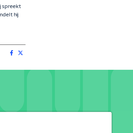
j spreekt
delt hij