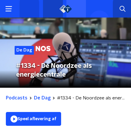
De Dag
#1334 - De Noordzee als
energiecentrale
Podcasts
De Dag
#1334 - De Noordzee als energiecentrale
Speel aflevering af