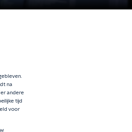
 gebleven.
rdt na
der andere
lijke tijd
eld voor
uw