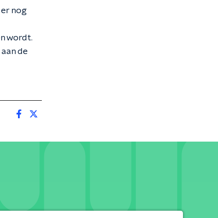
 er nog
n wordt.
l aan de