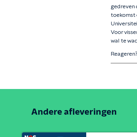
gedreven d
toekomst e
Universite
Voor visser
wal te wac
Reageren?
Andere afleveringen