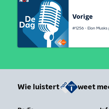
Vorige
#1256 - Elon Musks 
Wie luistert
weet me