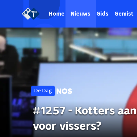
Home
Nieuws
Gids
Gemist
De Dag
#1257 - Kotters aan
voor vissers?