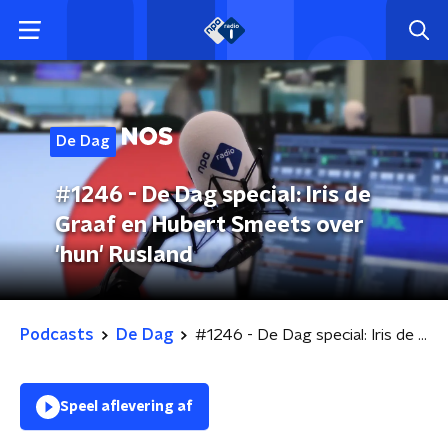
De Dag
#1246 - De Dag special: Iris de
Graaf en Hubert Smeets over
'hun' Rusland
Podcasts
De Dag
#1246 - De Dag special: Iris de Graaf en Hubert Smeets over 'hun' Rusland
Speel aflevering af