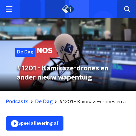
De Dag
#1201 - Kamikaze-drones en
ander nieuw wapentuig
Podcasts
De Dag
#1201 - Kamikaze-drones en ander nieuw wapentuig
Speel aflevering af