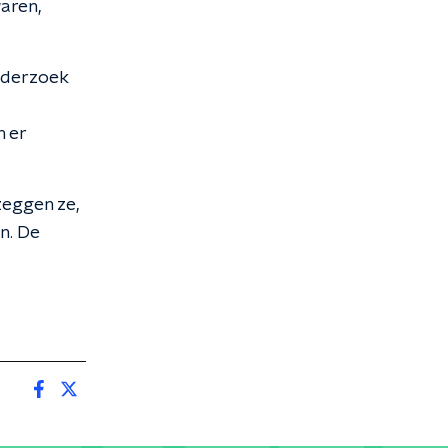
aren,
onderzoek
m er
zeggen ze,
n. De