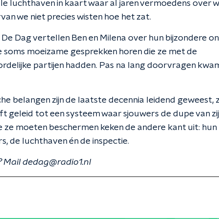
le luchthaven in kaart waar al jaren vermoedens over w
an we niet precies wisten hoe het zat.
 De Dag vertellen Ben en Milena over hun bijzondere 
de soms moeizame gesprekken horen die ze met de
rdelijke partijen hadden. Pas na lang doorvragen kwa
e belangen zijn de laatste decennia leidend geweest, 
ft geleid tot een systeem waar sjouwers de dupe van zij
e ze moeten beschermen keken de andere kant uit: hun
, de luchthaven én de inspectie.
 Mail dedag@radio1.nl