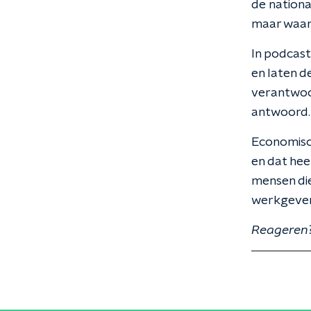
de nationa
maar waarv
In podcast
en laten 
verantwoo
antwoord.
Economisch
en dat hee
mensen di
werkgevers
Reageren?