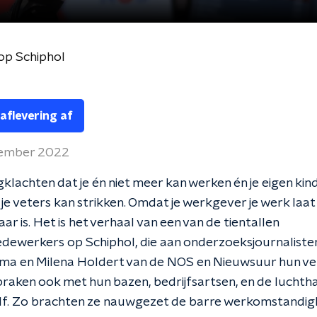
 op Schiphol
 aflevering af
tember 2022
klachten dat je én niet meer kan werken én je eigen kind
f je veters kan strikken. Omdat je werkgever je werk laa
ar is. Het is het verhaal van een van de tientallen
ewerkers op Schiphol, die aan onderzoeksjournaliste
ma en Milena Holdert van de NOS en Nieuwsuur hun ve
spraken ook met hun bazen, bedrijfsartsen, en de luchth
zelf. Zo brachten ze nauwgezet de barre werkomstandi