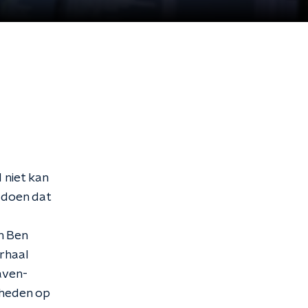
 niet kan
t doen dat
n Ben
rhaal
aven-
gheden op