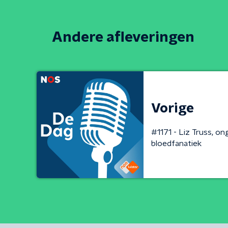
Andere afleveringen
Vorige
#1171 - Liz Truss, on
bloedfanatiek