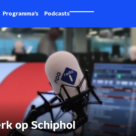
Programma's
Podcasts
erk op Schiphol