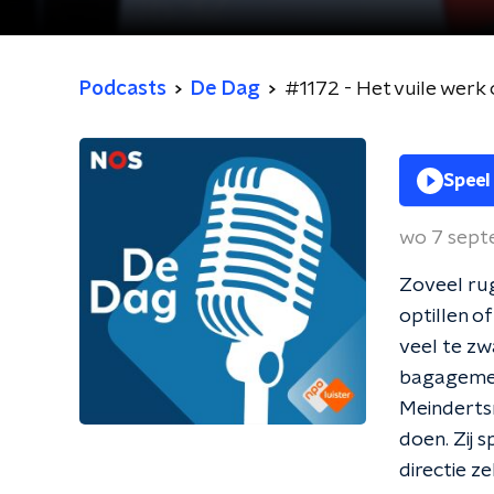
Podcasts
De Dag
#1172 - Het vuile werk
Speel
wo 7 sep
Zoveel rug
optillen o
veel te zwa
bagagemed
Meinderts
doen. Zij 
directie 