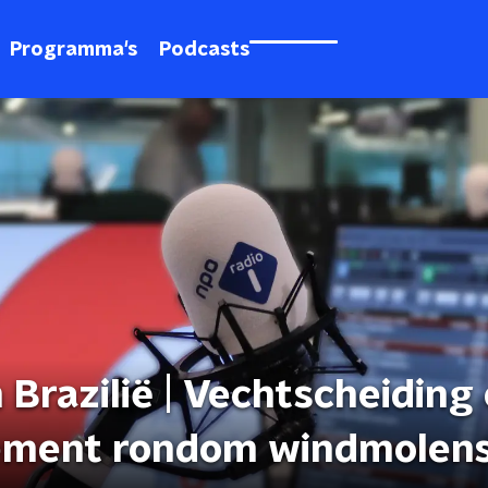
Programma's
Podcasts
n Brazilië | Vechtscheiding
gement rondom windmolen