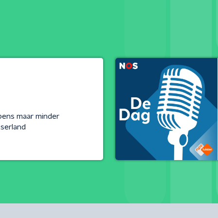
pens maar minder
tserland