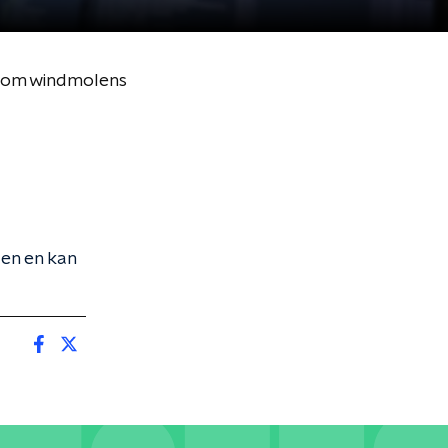
ondom windmolens
en en kan