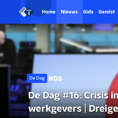
Home
Nieuws
Gids
Gemist
De Dag
De Dag #16: Crisis i
werkgevers | Drei