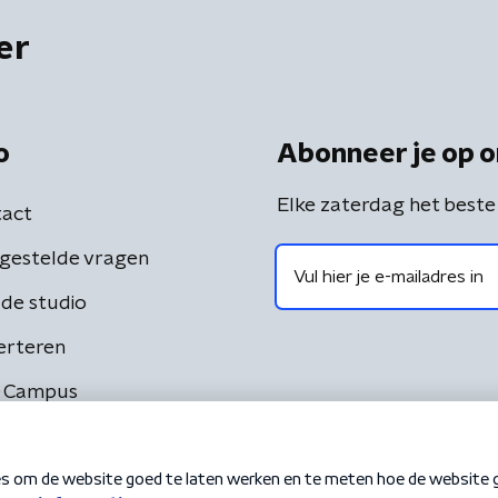
er
o
Abonneer je op o
Elke zaterdag het beste
act
gestelde vragen
de studio
erteren
 Campus