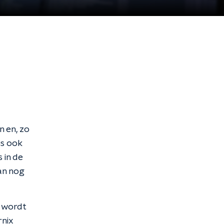
n en, zo
is ook
 in de
an nog
t wordt
rnix