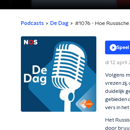
Podcasts
De Dag
#1076 - Hoe Russisch
Speel
di 12 apri
Volgens mi
vrezen zij
duidelijk 
gebieden d
vers in he
Het Russis
door bruut