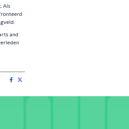
. Als
nfronteerd
agveld.
arts and
verleden