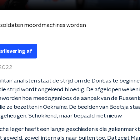
e soldaten moordmachines worden
 aflevering af
l 2022
litair analisten staat de strijd om de Donbas te beginne
, die strijd wordt ongekend bloedig. De afgelopen weken 
geworden hoe meedogenloos de aanpak van de Russen is
ie ze bezetten in Oekraïne. De beelden van Boetsja sta
t geheugen. Schokkend, maar bepaald niet nieuw.
che leger heeft een lange geschiedenis die gekenmerk
 geweld, zowel intern als naar buiten toe. Dat zegt Ma