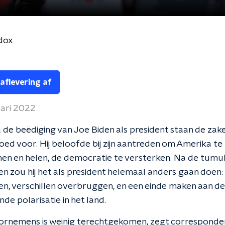
dox
 aflevering af
uari 2022
a de beëdiging van Joe Biden als president staan de zak
oed voor. Hij beloofde bij zijn aantreden om Amerika te
n en helen, de democratie te versterken. Na de tumu
n zou hij het als president helemaal anders gaan doen: 
ten, verschillen overbruggen, en een einde maken aan de
e polarisatie in het land.
oornemens is weinig terechtgekomen, zegt corresponde