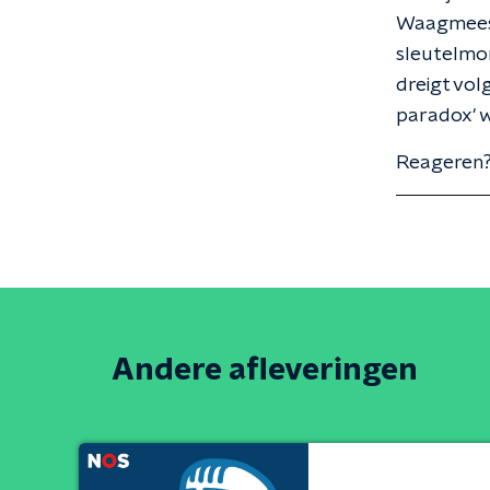
Waagmeest
sleutelmom
dreigt vol
paradox' w
Reageren?
Andere afleveringen