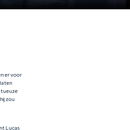
en er voor
 laten
ltueuze
hij zou
nt Lucas