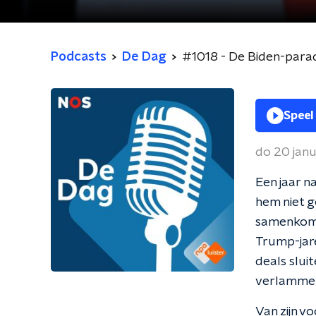
Podcasts
De Dag
#1018 - De Biden-para
Speel
do 20 jan
Een jaar n
hem niet g
samenkome
Trump-jare
deals slui
verlammend
Van zijn v