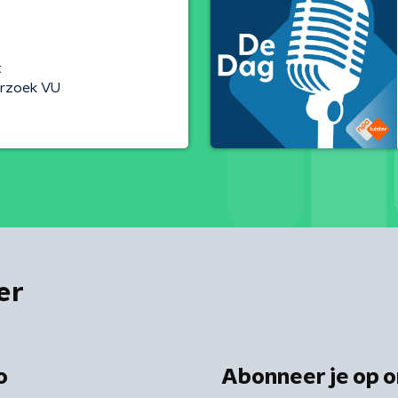
t
rzoek VU
er
o
Abonneer je op o