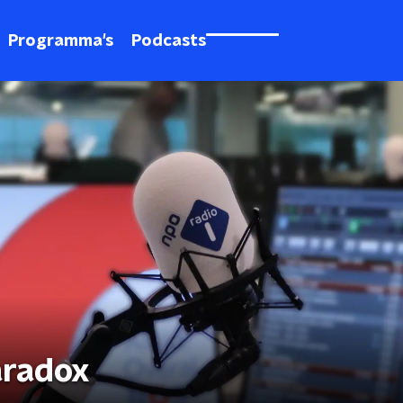
Programma's
Podcasts
aradox