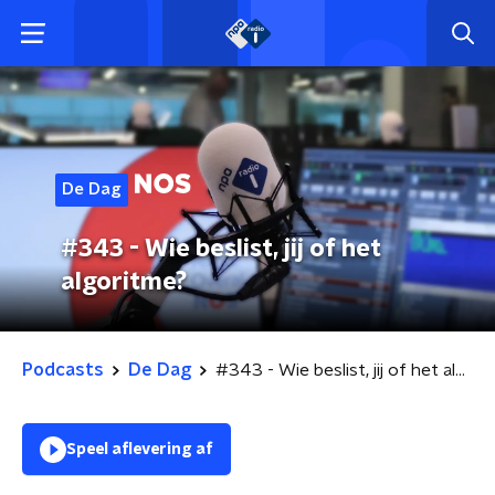
De Dag
#343 - Wie beslist, jij of het
algoritme?
Podcasts
De Dag
#343 - Wie beslist, jij of het algoritme?
Speel aflevering af