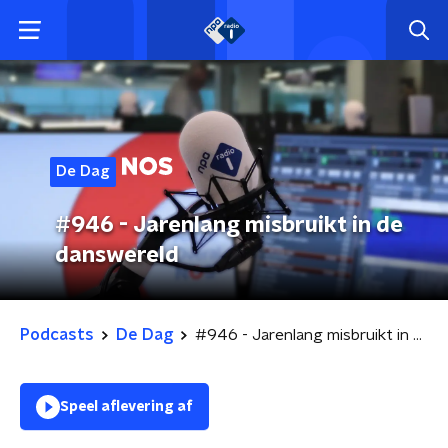
De Dag
#946 - Jarenlang misbruikt in de
danswereld
Podcasts
De Dag
#946 - Jarenlang misbruikt in de danswereld
Speel aflevering af