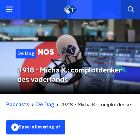
De Dag
#918 - Micha K.: complotdenker
des vaderlands
Podcasts
De Dag
#918 - Micha K.: complotdenker des vaderlands
Speel aflevering af