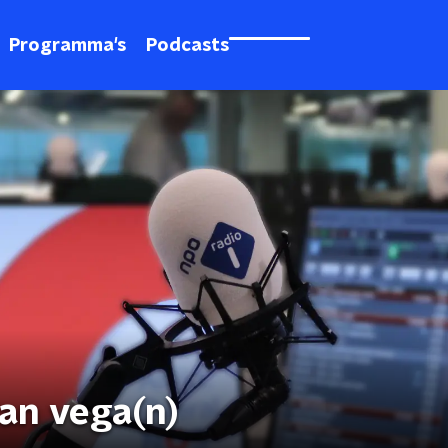
Programma's
Podcasts
an vega(n)