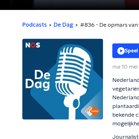
Podcasts
De Dag
#836 - De opmars van 
Speel
ma 10 mei
Nederland
vegetariër
Nederland.
plantaardi
bekende ch
mogelijkhe
Journalis