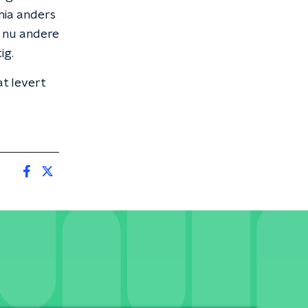
nia anders
n nu andere
ig.
t levert