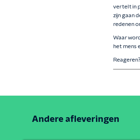
vertelt i
zijn gaan 
redenen om
Waar word
het mens e
Reageren?
Andere afleveringen