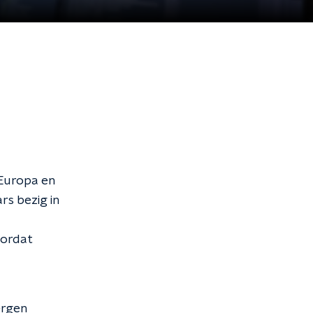
Europa en
rs bezig in
oordat
ergen