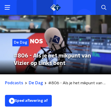
De Dag
#806 - Als je het mikpunt van
Vizier op Links bent
Podcasts
De Dag
#806 - Als je het mikpunt van Vizier op Links bent
Speel aflevering af