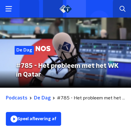
De Dag
#785 - Het probleem met het WK
in Qatar
Podcasts
De Dag
#785 - Het probleem met het WK in Qatar
Speel aflevering af