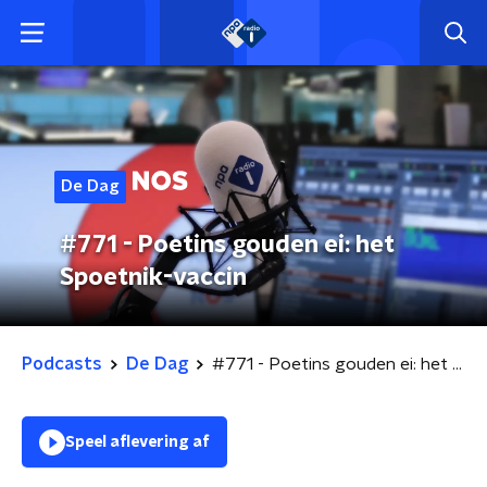
De Dag
#771 - Poetins gouden ei: het
Spoetnik-vaccin
Podcasts
De Dag
#771 - Poetins gouden ei: het Spoetnik-vaccin
Speel aflevering af